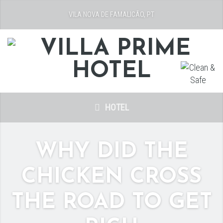
VILA NOVA DE FAMALICÃO, PT
HOTEL
WHY DID THE
CHICKEN CROSS
THE ROAD TO GET