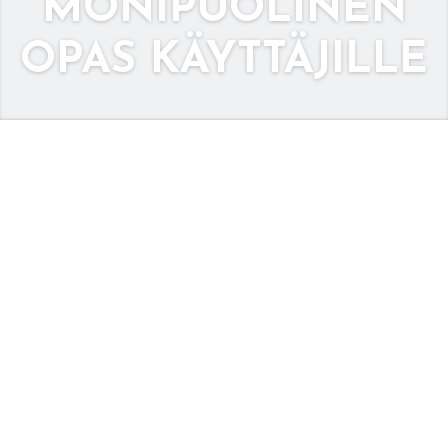
MONIPUOLINEN
OPAS KÄYTTÄJILLE
MALINA-
KASINO –
PELAAMISELÄM
YS JA
MONIPUOLINE