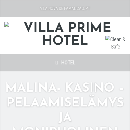
VILA NOVA DE FAMALICÃO, PT
HOTEL
MALINA- KASINO –
PELAAMISELÄMYS
JA