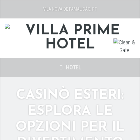
VILA NOVA DE FAMALICÃO, PT
HOTEL
CASINÒ ESTERI:
ESPLORA LE
OPZIONI PER IL